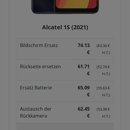
Alcatel 1S (2021)
Bildschirm Ersatz
74.13
(63.36 €
€
H.T.)
Rückseite ersetzen
61.71
(52.74 €
€
H.T.)
Ersatz Batterie
65.09
(55.63 €
€
H.T.)
Austausch der
62.45
(53.38 €
Rückkamera
€
H.T.)