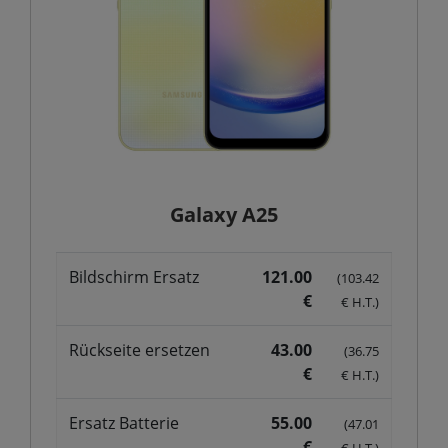
Galaxy A25
Bildschirm Ersatz
121.00
(103.42
€
€ H.T.)
Rückseite ersetzen
43.00
(36.75
€
€ H.T.)
Ersatz Batterie
55.00
(47.01
€
€ H.T.)