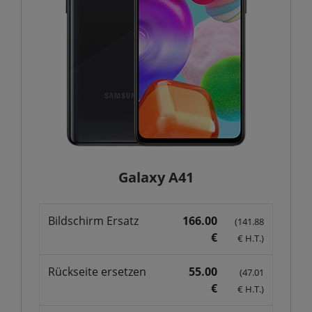
Galaxy A41
Bildschirm Ersatz
166.00
(141.88
€
€ H.T.)
Rückseite ersetzen
55.00
(47.01
€
€ H.T.)