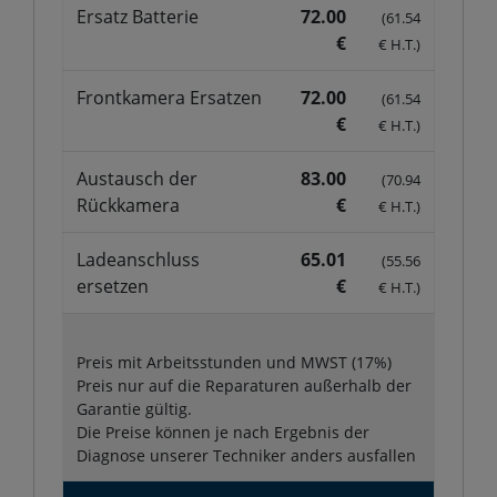
Ersatz Batterie
72.00
(61.54
€
€ H.T.)
Frontkamera Ersatzen
72.00
(61.54
€
€ H.T.)
Austausch der
83.00
(70.94
Rückkamera
€
€ H.T.)
Ladeanschluss
65.01
(55.56
ersetzen
€
€ H.T.)
Preis mit Arbeitsstunden und MWST (17%)
Preis nur auf die Reparaturen außerhalb der
Garantie gültig.
Die Preise können je nach Ergebnis der
Diagnose unserer Techniker anders ausfallen