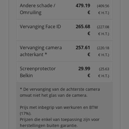
Andere schade /
479.19
(409.56
Omruiling
€
€ H.T.)
Vervanging Face ID
265.68
(227.08
€
€ H.T.)
Vervanging camera
257.61
(220.18
achterkant *
€
€ H.T.)
Screenprotector
29.99
(25.63
Belkin
€
€ H.T.)
* De vervanging van de achterste camera
omvat niet het glas van de camera.
Prijs met inbegrip van werkuren en BTW
(17%).
Prijzen die enkel van toepassing zijn voor
herstellingen buiten garantie.