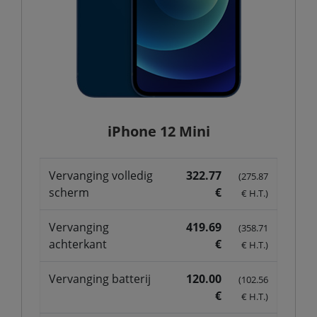
iPhone 12 Mini
Vervanging volledig
322.77
(275.87
scherm
€
€ H.T.)
Vervanging
419.69
(358.71
achterkant
€
€ H.T.)
Vervanging batterij
120.00
(102.56
€
€ H.T.)