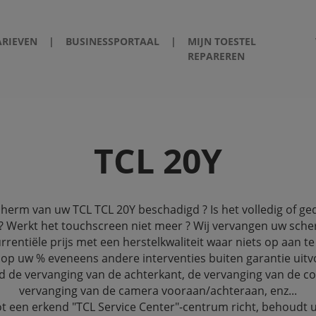
ARIEVEN
|
BUSINESSPORTAAL
|
MIJN TOESTEL
REPAREREN
TCL 20Y
cherm van uw TCL TCL 20Y beschadigd ? Is het volledig of ged
? Werkt het touchscreen niet meer ? Wij vervangen uw sch
rrentiële prijs met een herstelkwaliteit waar niets op aan te
op uw % eveneens andere interventies buiten garantie uitv
d de vervanging van de achterkant, de vervanging van de c
vervanging van de camera vooraan/achteraan, enz...
tot een erkend "TCL Service Center"-centrum richt, behoudt