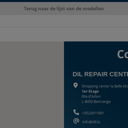
Terug naar de lijst van de modellen
C
DIL REPAIR CEN
Shopping center la Belle Eto
1er Etage
Rte d'Arlon
L-8050 Bertrange
+3522611001
info@dil.lu