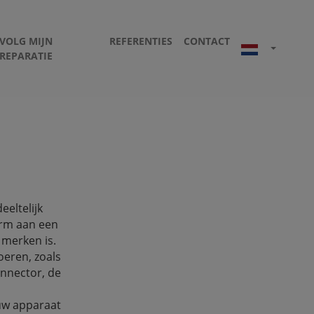
VOLG MIJN
REFERENTIES
CONTACT
REPARATIE
eeltelijk
erm aan een
 merken is.
oeren, zoals
onnector, de
 uw apparaat