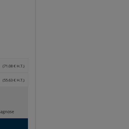
(71.08 € H.T.)
(55.63 € H.T.)
diagnose