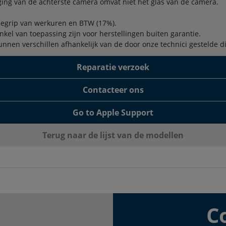
ing van de achterste camera omvat niet het glas van de camera.
begrip van werkuren en BTW (17%).
enkel van toepassing zijn voor herstellingen buiten garantie.
unnen verschillen afhankelijk van de door onze technici gestelde 
Reparatie verzoek
Contacteer ons
Go to Apple Support
Terug naar de lijst van de modellen
C