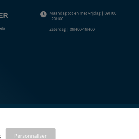
Maandag tot en met vrijdag | 09H00
TER
- 20H00
ile
Zaterdag | 09H00-19H00
Personnaliser
s