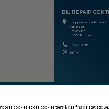
DIL REPAIR CEN
Shopping center la Belle Eto
1er Etage
Rte d'Arlon
L-8050 Bertrange
+3522611001
info@dil.lu
propres cookies et des cookies tiers à des fins de statistique