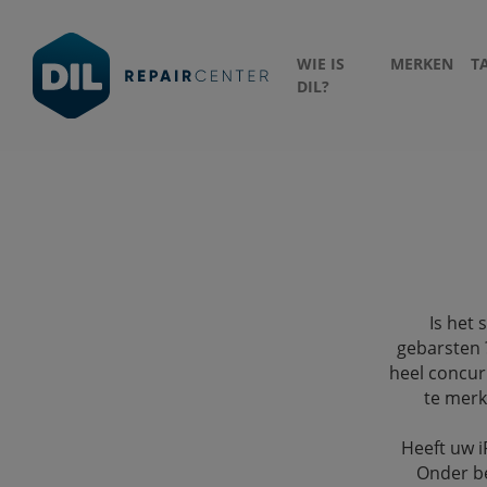
WIE IS
MERKEN
T
DIL?
Is het 
gebarsten 
heel concurr
te merk
Heeft uw 
Onder be