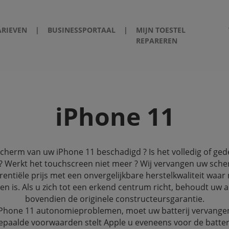
ARIEVEN
|
BUSINESSPORTAAL
|
MIJN TOESTEL
REPAREREN
iPhone 11
scherm van uw iPhone 11 beschadigd ? Is het volledig of gede
? Werkt het touchscreen niet meer ? Wij vervangen uw sch
entiële prijs met een onvergelijkbare herstelkwaliteit waar
en is. Als u zich tot een erkend centrum richt, behoudt uw 
bovendien de originele constructeursgarantie.
iPhone 11 autonomieproblemen, moet uw batterij vervange
paalde voorwaarden stelt Apple u eveneens voor de batter