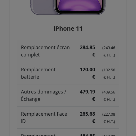
iPhone 11
Remplacement écran
284.85
(243.46
complet
€
€ H.T.)
Remplacement
120.00
(102.56
batterie
€
€ H.T.)
Autres dommages /
479.19
(409.56
Échange
€
€ H.T.)
Remplacement Face
265.68
(227.08
ID
€
€ H.T.)
Remplacement
184.85