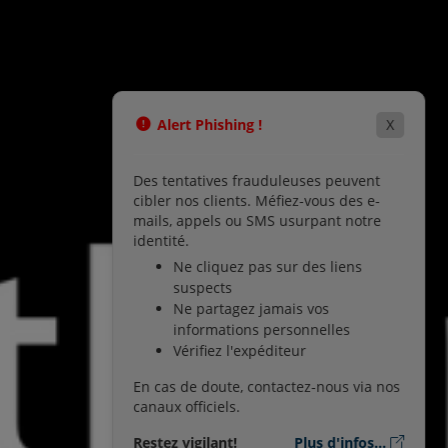
Alert Phishing !
X
Des tentatives frauduleuses peuvent
cibler nos clients. Méfiez-vous des e-
mails, appels ou SMS usurpant notre
identité.
Ne cliquez pas sur des liens
suspects
Ne partagez jamais vos
informations personnelles
Vérifiez l'expéditeur
En cas de doute, contactez-nous via nos
canaux officiels.
Restez vigilant!
Plus d'infos...