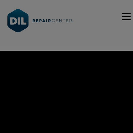
Pourquoi payer plus
Centre de réparation
cher
quand l’original
en
téléphonie mobile
est à ce prix
?
Réparateur officiel pour le compte des plus
grandes marques dans le secteur de la
Confiez votre appareil à un centre de réparation
téléphonie mobile (smartphones, tablettes,
officiel et conservez ainsi votre garantie
accessoires connectés, ...)
constructeur !