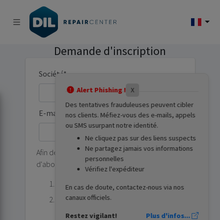
Demande d'inscription
Société
*
Alert Phishing !
X
Des tentatives frauduleuses peuvent cibler
E-mail
*
nos clients. Méfiez-vous des e-mails, appels
ou SMS usurpant notre identité.
Vérifier
Ne cliquez pas sur des liens suspects
Ne partagez jamais vos informations
Afin de traiter votre demande, nous allons
personnelles
d'abord vérifier votre e-mail.
Vérifiez l'expéditeur
Veillez saisir votre adresse e-mail.
En cas de doute, contactez-nous via nos
canaux officiels.
Vérification :
Nous vous envoyons un
code à usage unique afin de valider
Restez vigilant!
Plus d'infos...