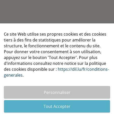
Ce site Web utilise ses propres cookies et des cookies
tiers à des fins de statistiques pour améliorer la
structure, le fonctionnement et le contenu du site.
Pour donner votre consentement à son utilisation,
appuyez sur le bouton 'Tout Accepter'. Pour plus
d'informations consultez notre notice sur la politique
Contactez-nous
des cookies disponible sur :
https://dil.lu/fr/conditions-
generales
.
Lundi au Vendredi |
DIL REPAIR
09H00 - 20H00
Personnaliser
CENTER
Samedi | 09H00-19H00
Shopping Center la Belle
Tout Accepter
Etoile