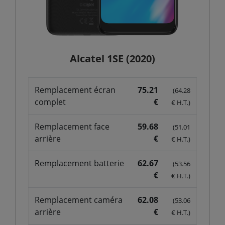
Alcatel 1SE (2020)
Remplacement écran
75.21
(64.28
complet
€
€ H.T.)
Remplacement face
59.68
(51.01
arrière
€
€ H.T.)
Remplacement batterie
62.67
(53.56
€
€ H.T.)
Remplacement caméra
62.08
(53.06
arrière
€
€ H.T.)