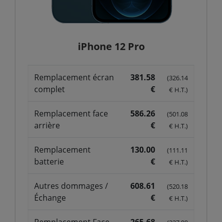
iPhone 12 Pro
Remplacement écran
381.58
(326.14
complet
€
€ H.T.)
Remplacement face
586.26
(501.08
arrière
€
€ H.T.)
Remplacement
130.00
(111.11
batterie
€
€ H.T.)
Autres dommages /
608.61
(520.18
Échange
€
€ H.T.)
Remplacement Face
265.68