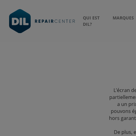
QUI EST
MARQUES
DIL?
L’écran d
partielleme
a un pri
pouvons ég
hors garan
De plus, 