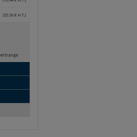
(55.56 € H.T.)
Bertrange