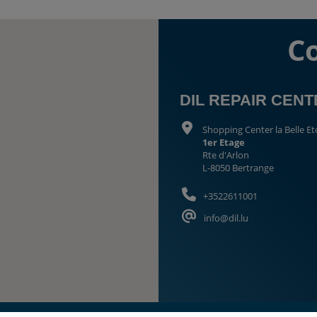
C
DIL REPAIR CEN
Shopping Center la Belle Et
1er Etage
Rte d'Arlon
L-8050 Bertrange
+3522611001
info@dil.lu