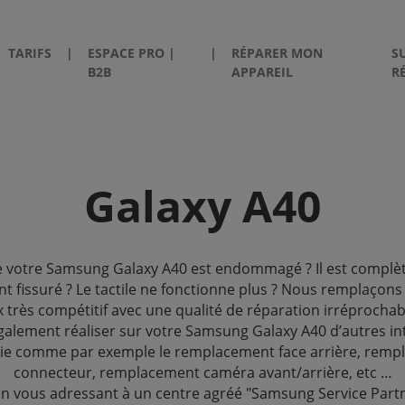
TARIFS
|
ESPACE PRO |
|
RÉPARER MON
S
B2B
APPAREIL
R
Galaxy A40
e votre Samsung Galaxy A40 est endommagé ? Il est compl
nt fissuré ? Le tactile ne fonctionne plus ? Nous remplaçons
x très compétitif avec une qualité de réparation irréprocha
alement réaliser sur votre Samsung Galaxy A40 d’autres in
tie comme par exemple le remplacement face arrière, remp
connecteur, remplacement caméra avant/arrière, etc …
en vous adressant à un centre agréé "Samsung Service Partn