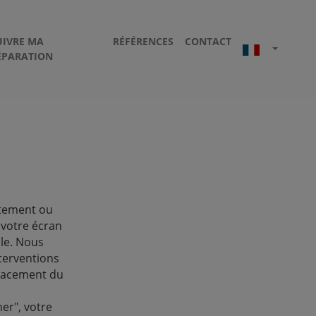
UIVRE MA
RÉFÉRENCES
CONTACT
ÉPARATION
ètement ou
 votre écran
ble. Nous
terventions
lacement du
er", votre