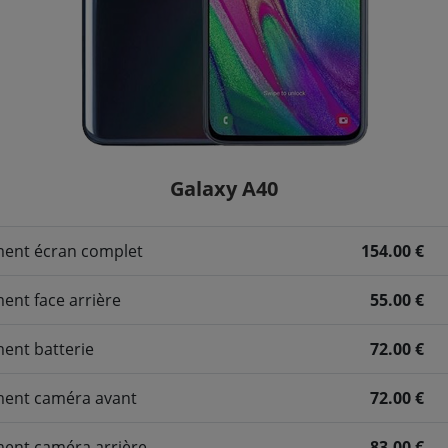
Galaxy A40
ent écran complet
154.00 €
nt face arrière
55.00 €
ent batterie
72.00 €
ent caméra avant
72.00 €
ent caméra arrière
83.00 €