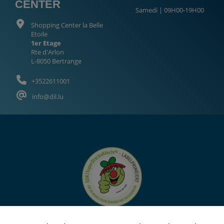
CENTER
Samedi | 09H00-19H00
Shopping Center la Belle
Etoile
1er Etage
Rte d'Arlon
L-8050 Bertrange
+3522611001
info@dil.lu