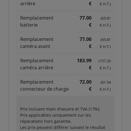
arrière
€
€ H.T.)
Remplacement
77.00
(65.81
batterie
€
€ H.T.)
Remplacement
77.00
(65.81
caméra avant
€
€ H.T.)
Remplacement
183.99
(157.26
caméra arrière
€
€ H.T.)
Remplacement
72.00
(61.54
connecteur de charge
€
€ H.T.)
Prix incluant main d'oeuvre et TVA (17%).
Prix applicables uniquement sur les
réparations hors garantie.
Les prix peuvent différer suivant le résultat