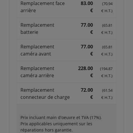
Remplacement face
83.00
(70.94
arrière
€
€ H.T.)
Remplacement
77.00
(65.81
batterie
€
€ H.T.)
Remplacement
77.00
(65.81
caméra avant
€
€ H.T.)
Remplacement
228.00
(194.87
caméra arrière
€
€ H.T.)
Remplacement
72.00
(61.54
connecteur de charge
€
€ H.T.)
Prix incluant main d'oeuvre et TVA (17%).
Prix applicables uniquement sur les
réparations hors garantie.