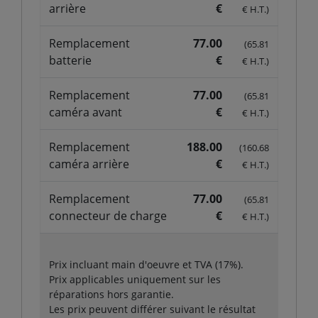
arrière
€
€ H.T.)
Remplacement
77.00
(65.81
batterie
€
€ H.T.)
Remplacement
77.00
(65.81
caméra avant
€
€ H.T.)
Remplacement
188.00
(160.68
caméra arrière
€
€ H.T.)
Remplacement
77.00
(65.81
connecteur de charge
€
€ H.T.)
Prix incluant main d'oeuvre et TVA (17%).
Prix applicables uniquement sur les
réparations hors garantie.
Les prix peuvent différer suivant le résultat