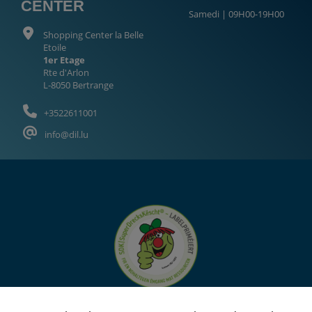
CENTER
Samedi | 09H00-19H00
Shopping Center la Belle
Etoile
1er Etage
Rte d'Arlon
L-8050 Bertrange
+3522611001
info@dil.lu