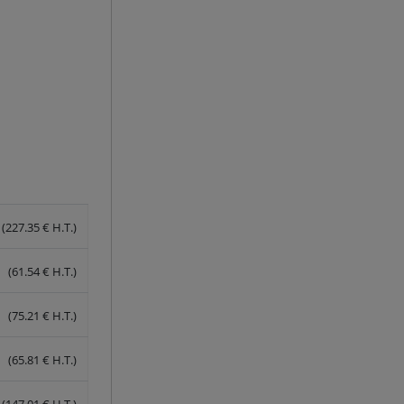
(227.35 € H.T.)
(61.54 € H.T.)
(75.21 € H.T.)
(65.81 € H.T.)
(147.01 € H.T.)