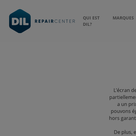
QUI EST
MARQUES
DIL?
L’écran d
partielleme
a un pri
pouvons ég
hors garan
De plus, 