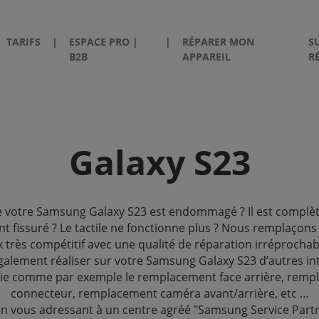
TARIFS
|
ESPACE PRO |
|
RÉPARER MON
S
B2B
APPAREIL
R
Galaxy S23
e votre Samsung Galaxy S23 est endommagé ? Il est compl
nt fissuré ? Le tactile ne fonctionne plus ? Nous remplaçons
x très compétitif avec une qualité de réparation irréprocha
alement réaliser sur votre Samsung Galaxy S23 d’autres in
tie comme par exemple le remplacement face arrière, remp
connecteur, remplacement caméra avant/arrière, etc …
en vous adressant à un centre agréé "Samsung Service Partn