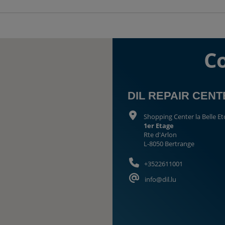
C
DIL REPAIR CEN
Shopping Center la Belle Et
1er Etage
Rte d'Arlon
L-8050 Bertrange
+3522611001
info@dil.lu