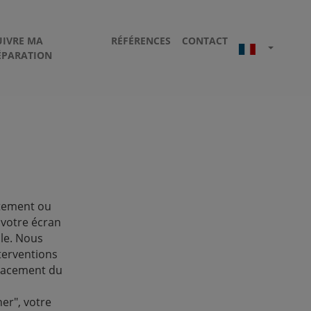
UIVRE MA
RÉFÉRENCES
CONTACT
ÉPARATION
ètement ou
 votre écran
ble. Nous
terventions
lacement du
er", votre