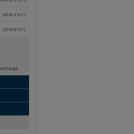
(65.81 € H.T.)
(25.63 € H.T.)
Bertrange