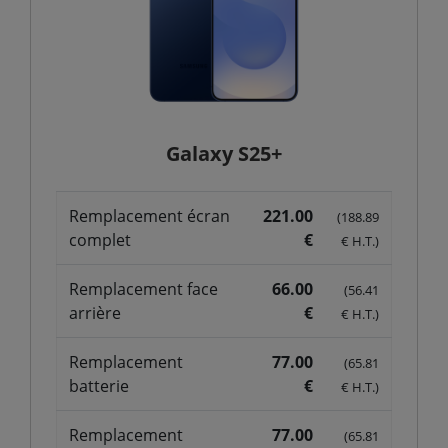
Galaxy S25+
Remplacement écran
221.00
(188.89
complet
€
€ H.T.)
Remplacement face
66.00
(56.41
arrière
€
€ H.T.)
Remplacement
77.00
(65.81
batterie
€
€ H.T.)
Remplacement
77.00
(65.81