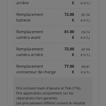
arrière
€
€ H.T.)
Remplacement
72.00
(61.54
batterie
€
€ H.T.)
Remplacement
61.00
(52.14
caméra avant
€
€ H.T.)
Remplacement
72.00
(61.54
caméra arrière
€
€ H.T.)
Remplacement
77.00
(65.81
connecteur de charge
€
€ H.T.)
Prix incluant main d'oeuvre et TVA (17%).
Prix applicables uniquement sur les
réparations hors garantie.
Les prix peuvent différer suivant le résultat