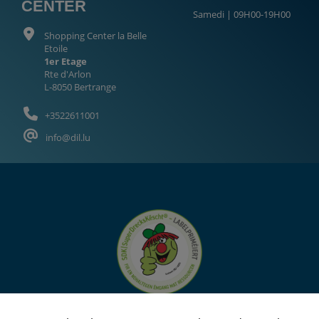
CENTER
Samedi | 09H00-19H00
Shopping Center la Belle
Etoile
1er Etage
Rte d'Arlon
L-8050 Bertrange
+3522611001
info@dil.lu