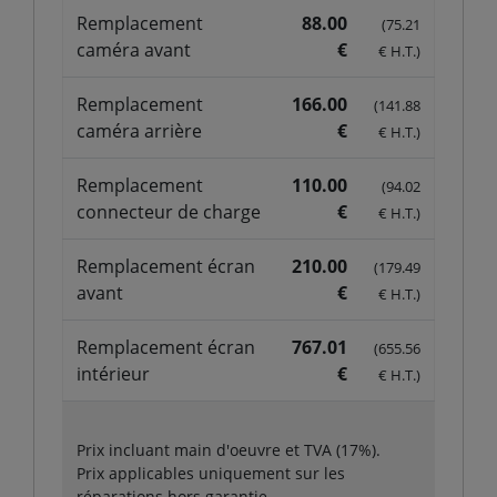
Remplacement
88.00
(75.21
caméra avant
€
€ H.T.)
Remplacement
166.00
(141.88
caméra arrière
€
€ H.T.)
Remplacement
110.00
(94.02
connecteur de charge
€
€ H.T.)
Remplacement écran
210.00
(179.49
avant
€
€ H.T.)
Remplacement écran
767.01
(655.56
intérieur
€
€ H.T.)
Prix incluant main d'oeuvre et TVA (17%).
Prix applicables uniquement sur les
réparations hors garantie.