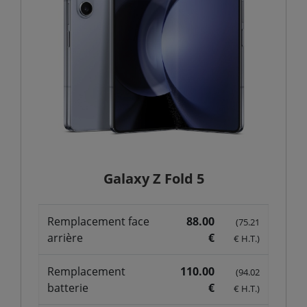
Galaxy Z Fold 5
Remplacement face
88.00
(75.21
arrière
€
€ H.T.)
Remplacement
110.00
(94.02
batterie
€
€ H.T.)