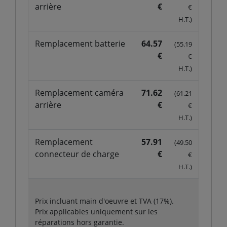
arrière
€
€
H.T.)
Remplacement batterie
64.57
(55.19
€
€
H.T.)
Remplacement caméra
71.62
(61.21
arrière
€
€
H.T.)
Remplacement
57.91
(49.50
connecteur de charge
€
€
H.T.)
Prix incluant main d'oeuvre et TVA (17%).
Prix applicables uniquement sur les
réparations hors garantie.