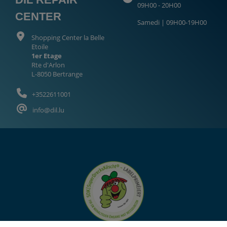
09H00 - 20H00
CENTER
Samedi | 09H00-19H00
Shopping Center la Belle
Etoile
1er Etage
Rte d'Arlon
L-8050 Bertrange
+3522611001
info@dil.lu