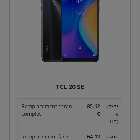
TCL 20 SE
Remplacement écran
85.12
(72.75
complet
€
€
H.T.)
Remplacement face
64.12
(54.80