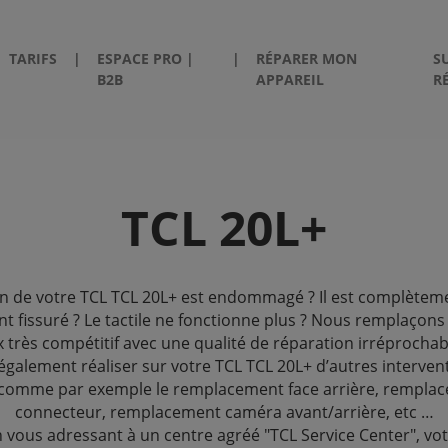
TARIFS
|
ESPACE PRO |
|
RÉPARER MON
S
B2B
APPAREIL
R
TCL 20L+
an de votre TCL TCL 20L+ est endommagé ? Il est complètem
nt fissuré ? Le tactile ne fonctionne plus ? Nous remplaçons
x très compétitif avec une qualité de réparation irréprocha
galement réaliser sur votre TCL TCL 20L+ d’autres interven
 comme par exemple le remplacement face arrière, rempla
connecteur, remplacement caméra avant/arrière, etc …
n vous adressant à un centre agréé "TCL Service Center", vot