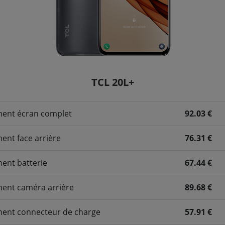
TCL 20L+
ent écran complet
92.03 €
nt face arrière
76.31 €
ent batterie
67.44 €
ent caméra arrière
89.68 €
ent connecteur de charge
57.91 €