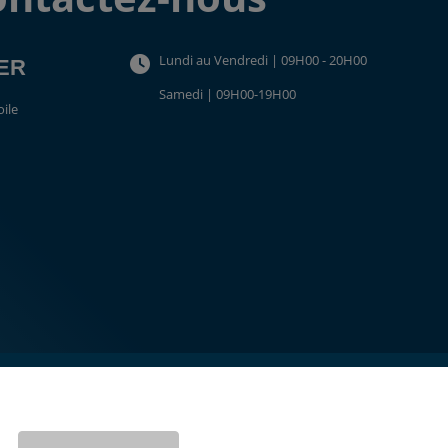
Lundi au Vendredi | 09H00 - 20H00
TER
Samedi | 09H00-19H00
oile