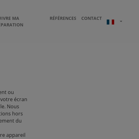
UIVRE MA
RÉFÉRENCES
CONTACT
ÉPARATION
ent ou
 votre écran
ble. Nous
tions hors
cement du
re appareil