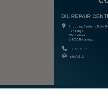
DIL REPAIR CEN
Shopping Center la Belle Et
1er Etage
Rte d'Arlon
L-8050 Bertrange
+3522611001
info@dil.lu