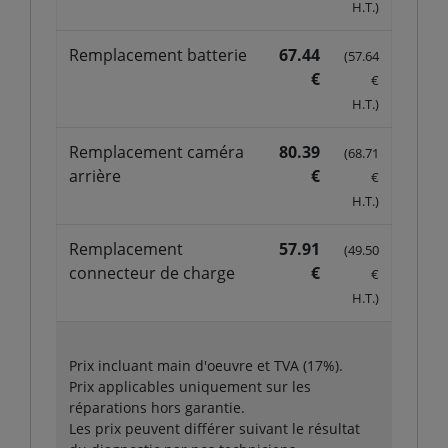
H.T.)
Remplacement batterie
67.44
(57.64
€
€
H.T.)
Remplacement caméra
80.39
(68.71
arrière
€
€
H.T.)
Remplacement
57.91
(49.50
connecteur de charge
€
€
H.T.)
Prix incluant main d'oeuvre et TVA (17%).
Prix applicables uniquement sur les
réparations hors garantie.
Les prix peuvent différer suivant le résultat