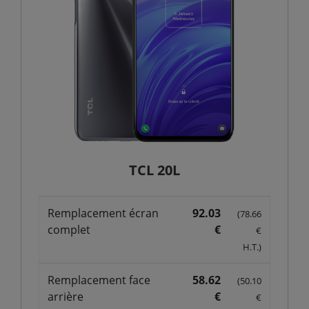
TCL 20L
Remplacement écran
92.03
(78.66
complet
€
€
H.T.)
Remplacement face
58.62
(50.10
arrière
€
€