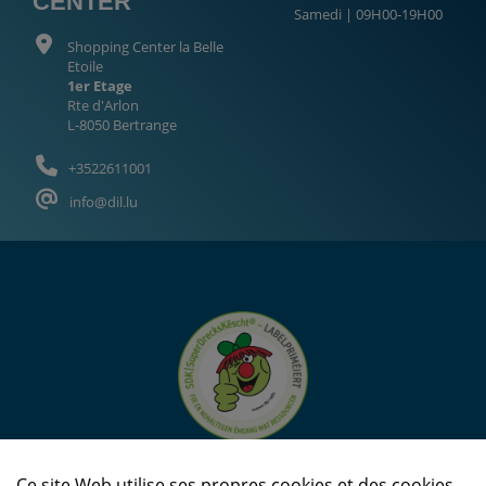
CENTER
Samedi | 09H00-19H00
Shopping Center la Belle
Etoile
1er Etage
Rte d'Arlon
L-8050 Bertrange
+3522611001
info@dil.lu
Ce site Web utilise ses propres cookies et des cookies