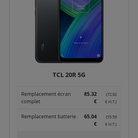
TCL 20R 5G
Remplacement écran
85.32
(72.92
complet
€
€ H.T.)
Remplacement batterie
65.04
(55.59
€
€ H.T.)