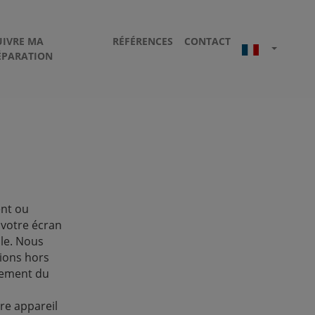
UIVRE MA
RÉFÉRENCES
CONTACT
ÉPARATION
ent ou
 votre écran
ble. Nous
ions hors
cement du
re appareil