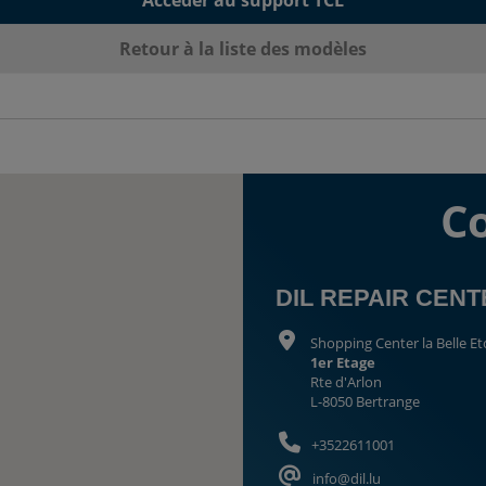
Retour à la liste des modèles
C
DIL REPAIR CEN
Shopping Center la Belle Et
1er Etage
Rte d'Arlon
L-8050 Bertrange
+3522611001
info@dil.lu