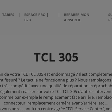
TARIFS
|
ESPACE PRO |
|
RÉPARER MON
S
B2B
APPAREIL
R
TCL 305
an de votre TCL TCL 305 est endommagé ? Il est complètem
nt fissuré ? Le tactile ne fonctionne plus ? Nous remplaçons
x très compétitif avec une qualité de réparation irréprocha
également réaliser sur votre TCL TCL 305 d’autres intervent
 comme par exemple le remplacement face arrière, rempla
connecteur, remplacement caméra avant/arrière, etc …
n vous adressant à un centre agréé "TCL Service Center", vot