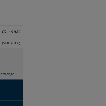
(72.14 € H.T.)
(54.83 € H.T.)
Bertrange