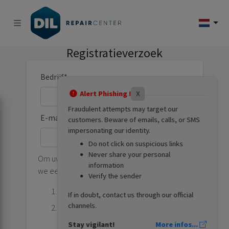
Registratieverzoek
Bedrijf
*
Alert Phishing !
X
Fraudulent attempts may target our
E-mail
*
customers. Beware of emails, calls, or SMS
impersonating our identity.
Verifiëren
Do not click on suspicious links
Never share your personal
Om uw aanvraag te verwerken, controleren
information
we eerst uw e-mailadres.
Verify the sender
Voer uw e-mailadres in.
If in doubt, contact us through our official
channels.
Verificatie:
We sturen u een
eenmalige code om dit adres te
Stay vigilant!
More infos...