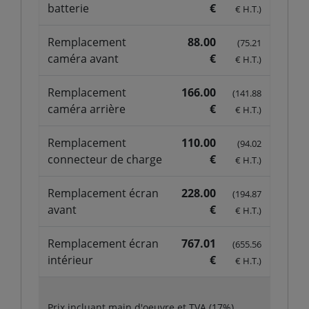
batterie
€
€ H.T.)
Remplacement
88.00
(75.21
caméra avant
€
€ H.T.)
Remplacement
166.00
(141.88
caméra arrière
€
€ H.T.)
Remplacement
110.00
(94.02
connecteur de charge
€
€ H.T.)
Remplacement écran
228.00
(194.87
avant
€
€ H.T.)
Remplacement écran
767.01
(655.56
intérieur
€
€ H.T.)
Prix incluant main d'oeuvre et TVA (17%).